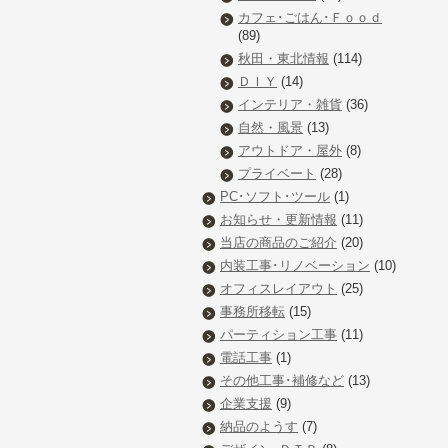
カフェ･ごはん･Ｆｏｏｄ
(89)
秋田・東北情報
(114)
ＤＩＹ
(14)
インテリア・雑貨
(36)
自然・風景
(13)
アウトドア・屋外
(8)
プライベート
(28)
PC･ソフト･ツール
(1)
お知らせ・更新情報
(11)
当店の商品のご紹介
(20)
内装工事･リノベーション
(10)
オフィスレイアウト
(25)
事務所移転
(15)
パーティション工事
(11)
電話工事
(1)
その他工事･補修など
(13)
企業支援
(9)
納品のようす
(7)